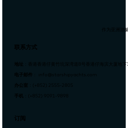
作为亚洲游艇
联系方式
地址
：香港香港仔黄竹坑深湾道8号香港仔海滨大厦地下
电子邮件
： info@starshipyachts.com
办公室
：(+852) 2555-2805
手机
：(+852) 9091-9898
订阅