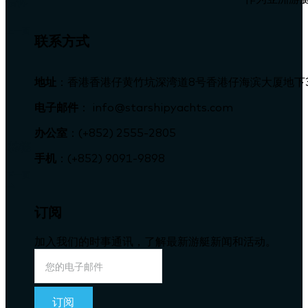
信仰
上一页
联系方式
地址
：香港香港仔黄竹坑深湾道8号香港仔海滨大厦地下
电子邮件
： info@starshipyachts.com
办公室
：(+852) 2555-2805
林德
手机
：(+852) 9091-9898
下一页
订阅
加入我们的时事通讯，了解最新游艇新闻和活动。
订阅