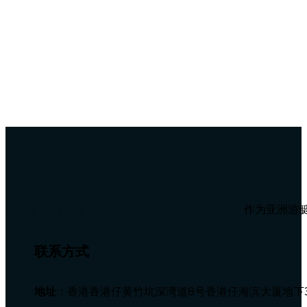
作为亚洲游艇
法拉帝 游艇 720
上一页
联系方式
地址
：香港香港仔黄竹坑深湾道8号香港仔海滨大厦地下